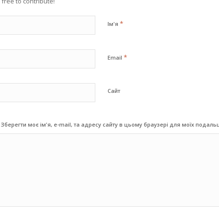
 free to contribute!
*
Ім'я
*
Email
Сайт
Зберегти моє ім'я, e-mail, та адресу сайту в цьому браузері для моїх подал