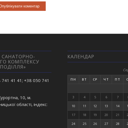
Alternative:
 САНАТОРНО-
КАЛЕНДАР
ГО КОМПЛЕКСУ
 ПОДІЛЛЯ»
Се
ПН
ВТ
СР
ЧТ
ПТ
8 741 41 41; +38 050 741
Курортна, 10, м.
3
4
5
6
7
ницької області, індекс:
10
11
12
13
14
17
18
19
20
21
24
25
26
27
28