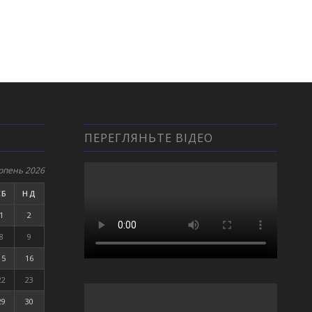
ПЕРЕГЛЯНЬТЕ ВІДЕО
рпень 2026
СБ
НД
1
2
8
9
15
16
22
23
29
30