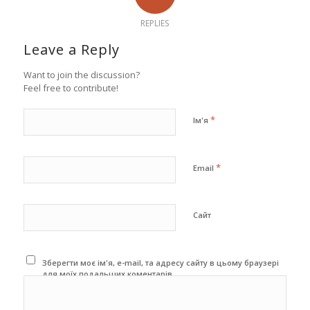
REPLIES
Leave a Reply
Want to join the discussion?
Feel free to contribute!
*
Ім'я
*
Email
Сайт
Зберегти моє ім'я, e-mail, та адресу сайту в цьому браузері
для моїх подальших коментарів.