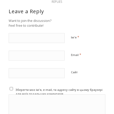
REPLIES
Leave a Reply
Want to join the discussion?
Feel free to contribute!
*
Ім'я
*
Email
Сайт
Зберегти моє ім'я, e-mail, та адресу сайту в цьому браузері
для моїх подальших коментарів.