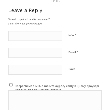
REPLIES
Leave a Reply
Want to join the discussion?
Feel free to contribute!
*
Ім'я
*
Email
Сайт
Зберегти моє ім'я, e-mail, та адресу сайту в цьому браузері
для моїх подальших коментарів.