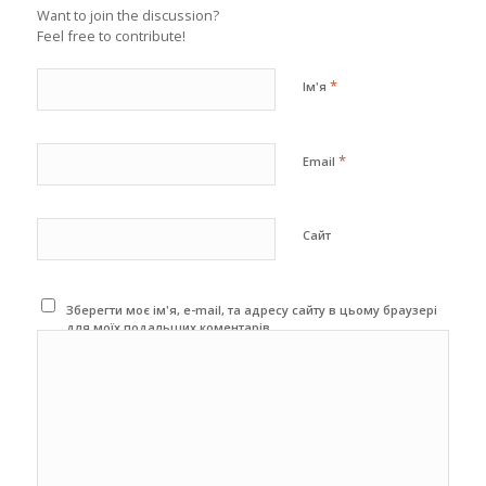
Want to join the discussion?
Feel free to contribute!
*
Ім'я
*
Email
Сайт
Зберегти моє ім'я, e-mail, та адресу сайту в цьому браузері
для моїх подальших коментарів.