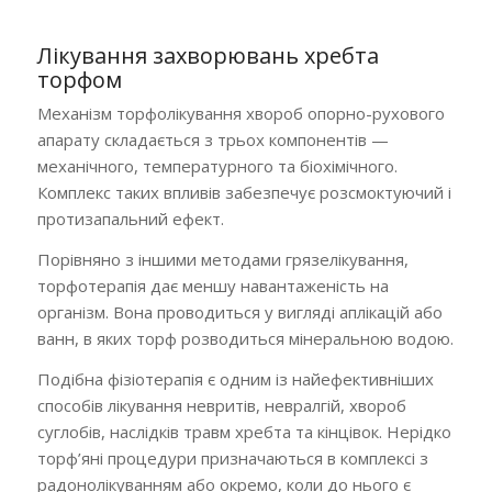
Лікування захворювань хребта
торфом
Механізм торфолікування хвороб опорно-рухового
апарату складається з трьох компонентів —
механічного, температурного та біохімічного.
Комплекс таких впливів забезпечує розсмоктуючий і
протизапальний ефект.
Порівняно з іншими методами грязелікування,
торфотерапія дає меншу навантаженість на
організм. Вона проводиться у вигляді аплікацій або
ванн, в яких торф розводиться мінеральною водою.
Подібна фізіотерапія є одним із найефективніших
способів лікування невритів, невралгій, хвороб
суглобів, наслідків травм хребта та кінцівок. Нерідко
торф’яні процедури призначаються в комплексі з
радонолікуванням або окремо, коли до нього є