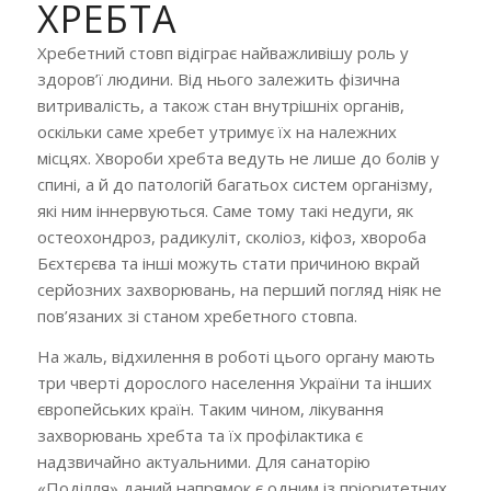
ХРЕБТА
Хребетний стовп відіграє найважливішу роль у
здоров’ї людини. Від нього залежить фізична
витривалість, а також стан внутрішніх органів,
оскільки саме хребет утримує їх на належних
місцях. Хвороби хребта ведуть не лише до болів у
спині, а й до патологій багатьох систем організму,
які ним іннервуються. Саме тому такі недуги, як
остеохондроз, радикуліт, сколіоз, кіфоз, хвороба
Бєхтєрєва та інші можуть стати причиною вкрай
серйозних захворювань, на перший погляд ніяк не
пов’язаних зі станом хребетного стовпа.
На жаль, відхилення в роботі цього органу мають
три чверті дорослого населення України та інших
європейських країн. Таким чином, лікування
захворювань хребта та їх профілактика є
надзвичайно актуальними. Для санаторію
«Поділля» даний напрямок є одним із пріоритетних.